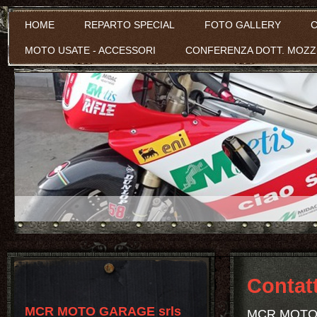
HOME
REPARTO SPECIAL
FOTO GALLERY
C
MOTO USATE - ACCESSORI
CONFERENZA DOTT. MOZZ
Contatt
MCR MOTO GARAGE srls
MCR MOTO